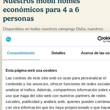
Nuestros mobil homes
económicos para 4 a 6
personas
Disponibles en todos nuestros campings Oléla, nuestros
mobil homes de la gama Simplicité tienen capacidad para 4
a 6 personas (de 2 a 4 habitaciones). Funcionales y
acogedoras, ofrecen todas las comodidades esenciales
Consentimiento
Detalles
Acerca de las co
para pasar unas buenas vacaciones: cocina americana
totalmente equipada, salón acogedor y terraza para
disfrutar del aire libre.
Esta página web usa cookies
Nuestras habitaciones y
Las cookies de este sitio web se usan para personalizar el
contenido y los anuncios, ofrecer funciones de redes sociale
apartamentos económicos
analizar el tráfico. Además, compartimos información sobre 
para 2 a 5 personas
uso que haga del sitio web con nuestros partners de redes
sociales, publicidad y análisis web, quienes pueden combina
En la
Maison Esperanza
de la isla de Noirmoutier, opte por
con otra información que les haya proporcionado o que haya