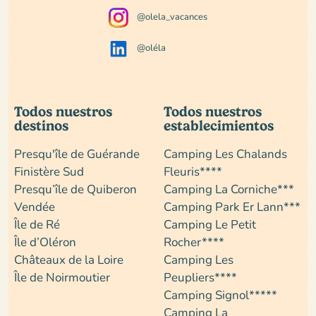
@olela_vacances
@oléla
Todos nuestros
Todos nuestros
destinos
establecimientos
Presqu'île de Guérande
Camping Les Chalands
Finistère Sud
Fleuris****
Presqu’île de Quiberon
Camping La Corniche***
Vendée
Camping Park Er Lann***
Île de Ré
Camping Le Petit
Île d’Oléron
Rocher****
Châteaux de la Loire
Camping Les
Île de Noirmoutier
Peupliers****
Camping Signol*****
Camping La