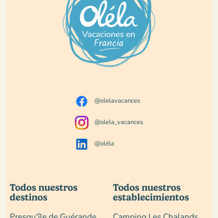
@olelavacances
@olela_vacances
@oléla
Todos nuestros
Todos nuestros
destinos
establecimientos
Presqu'île de Guérande
Camping Les Chalands