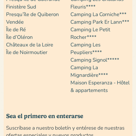
Finistère Sud
Fleuris****
Presqu’île de Quiberon
Camping La Corniche***
Vendée
Camping Park Er Lann***
Île de Ré
Camping Le Petit
Île d’Oléron
Rocher****
Châteaux de la Loire
Camping Les
Île de Noirmoutier
Peupliers****
Camping Signol*****
Camping La
Mignardière****
Maison Esperanza - Hôtel
& appartements
Sea el primero en enterarse
Suscríbase a nuestro boletín y entérese de nuestras
ofertas especiales y nuevos productos...