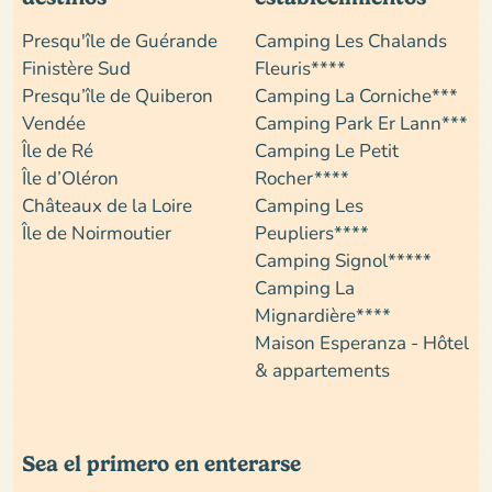
Presqu'île de Guérande
Camping Les Chalands
Finistère Sud
Fleuris****
Presqu’île de Quiberon
Camping La Corniche***
Vendée
Camping Park Er Lann***
Île de Ré
Camping Le Petit
Île d’Oléron
Rocher****
Châteaux de la Loire
Camping Les
Île de Noirmoutier
Peupliers****
Camping Signol*****
Camping La
Mignardière****
Maison Esperanza - Hôtel
& appartements
Sea el primero en enterarse