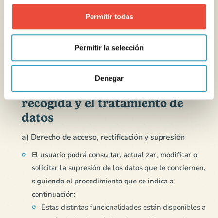
dirección de correo electrónico y, en su caso,
Permitir todas
número de cuenta o de área personal o de abonado.
El responsable del tratamiento está obligado a
responder al usuario en un plazo máximo de 30
Permitir la selección
(treinta) días.
A. Presentación de los derechos
Denegar
del usuario en relación con la
recogida y el tratamiento de
datos
a) Derecho de acceso, rectificación y supresión
El usuario podrá consultar, actualizar, modificar o
solicitar la supresión de los datos que le conciernen,
siguiendo el procedimiento que se indica a
continuación:
Estas distintas funcionalidades están disponibles a