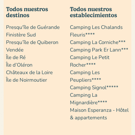
Todos nuestros
Todos nuestros
destinos
establecimientos
Presqu'île de Guérande
Camping Les Chalands
Finistère Sud
Fleuris****
Presqu’île de Quiberon
Camping La Corniche***
Vendée
Camping Park Er Lann***
Île de Ré
Camping Le Petit
Île d’Oléron
Rocher****
Châteaux de la Loire
Camping Les
Île de Noirmoutier
Peupliers****
Camping Signol*****
Camping La
Mignardière****
Maison Esperanza - Hôtel
& appartements