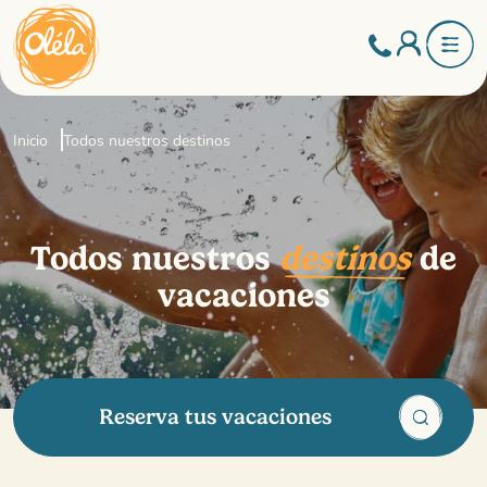
Inicio
Todos nuestros destinos
Todos nuestros
destinos
de
vacaciones
Reserva tus vacaciones