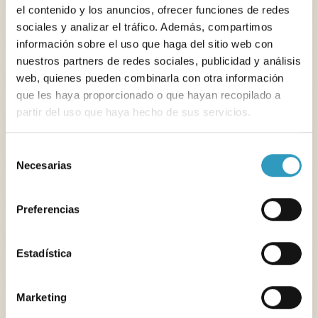
el contenido y los anuncios, ofrecer funciones de redes
sociales y analizar el tráfico. Además, compartimos
información sobre el uso que haga del sitio web con
nuestros partners de redes sociales, publicidad y análisis
web, quienes pueden combinarla con otra información
que les haya proporcionado o que hayan recopilado a
partir del uso que haya hecho de sus servicios.
Castillos del Loira
Selección
Necesarias
de
consentimiento
Vacaciones en camping y
Preferencias
hotel en la costa atlántica o
en el valle del Loira
Estadística
En Oléla, estamos aquí para que pase unas
vacaciones
Marketing
inolvidables
. Hemos desenterrado para usted algunos