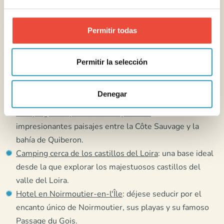
destinos excepcionales, entre la costa y el patrimonio
francés. Si sueña con playas salvajes, paseos en bicicleta,
Permitir todas
castillos majestuosos o pueblos típicos, le guiaremos hacia
los lugares que harán que su
estancia sea única y
Permitir la selección
memorable
.
Camping en Finisterre Sur
: Descubra la belleza salvaje
Denegar
de Bretaña, entre Quimper y Concarneau.
Camping en la península de Quiberon
: Disfrute de
impresionantes paisajes entre la Côte Sauvage y la
bahía de Quiberon.
Camping cerca de los castillos del Loira
: una base ideal
desde la que explorar los majestuosos castillos del
valle del Loira.
Hotel en Noirmoutier-en-l'Île
: déjese seducir por el
encanto único de Noirmoutier, sus playas y su famoso
Passage du Gois.