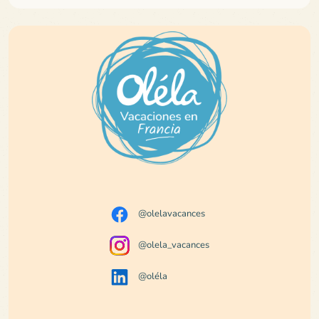
@olelavacances
@olela_vacances
@oléla