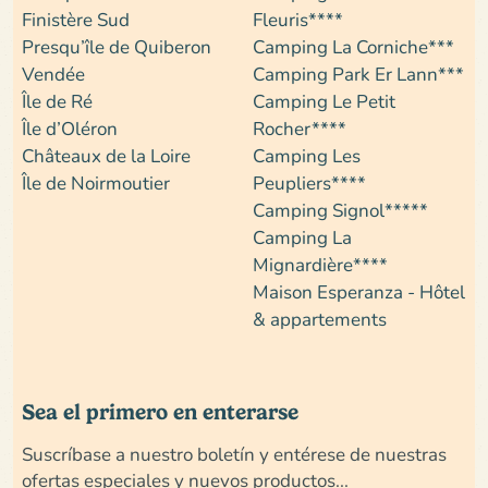
Finistère Sud
Fleuris****
Presqu’île de Quiberon
Camping La Corniche***
Vendée
Camping Park Er Lann***
Île de Ré
Camping Le Petit
Île d’Oléron
Rocher****
Châteaux de la Loire
Camping Les
Île de Noirmoutier
Peupliers****
Camping Signol*****
Camping La
Mignardière****
Maison Esperanza - Hôtel
& appartements
Sea el primero en enterarse
Suscríbase a nuestro boletín y entérese de nuestras
ofertas especiales y nuevos productos...