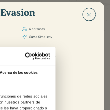
 Evasion
6 personas
Gama Simplicity
Sala de estar
Zona de cocina
luida una
Banco
Acerca de las cookies
Mesa y sillas
Televisión
Calefacción
 funciones de redes sociales
con nuestros partners de
Ducha
ue les haya proporcionado o