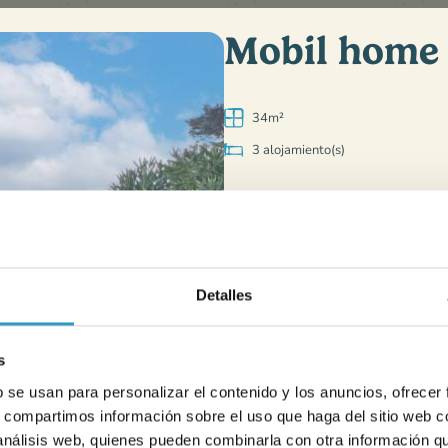
Mobil home
34m²
3 alojamiento(s)
Equipo
Habitaciones
Cama de 140 x 190 cm
Cuatro camas de 80 x 190 cm inc
Detalles
cama nido
s
b se usan para personalizar el contenido y los anuncios, ofrecer
s para facilitar cada momento.
s, compartimos información sobre el uso que haga del sitio web 
Cocina
 análisis web, quienes pueden combinarla con otra información q