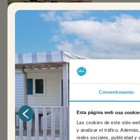
Mobil home
Génération
38m²
8 personas
4 alojamiento(s)
Bonito espacio vital
Lavavajillas
Descubrir
Consentimiento
Gama Confort
Esta página web usa cookie
Las cookies de este sitio we
Oléla ofrece alojamientos nuevos y espaciosos diseñado
y analizar el tráfico. Ademá
redes sociales, publicidad y