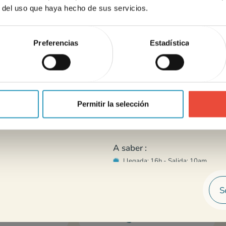
sin estrés
Hob
r del uso que haya hecho de sus servicios.
Nevera con congelador
Cafetera eléctrica de filtro
Preferencias
Estadística
Microondas
Vajilla
Al aire libre
Terraza de madera semicubierta
Permitir la selección
Salón de jardín
e Bahia
Mobil home Loggia
A saber :
4 personas
23m²
5 personas
Llegada: 16h - Salida: 10am
2 alojamiento(s)
Alojamiento +12 años
No hay calefacción en las habitaci
S
oso
Alojamiento reciente
Bien equipado y bien distribuido
Se ofrece cuna antes del 04/07 y a
mismo tiempo que la estancia)
Descubrir