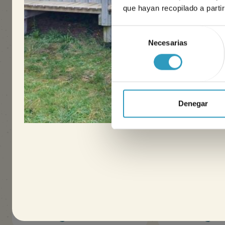
Nuestro objetivo: ayudarle a disfrutar de sus vacaciones 
que hayan recopilado a parti
.
Selección
Necesarias
de
consentimiento
Denegar
Mobil home Vénus
Mobil hom
18m²
2/3 personas
26m²
1 alojamiento(s)
2 alojamiento(s)
Alojamiento luminoso
Alojamiento lumin
Imprescindibles para las vacaciones
Cocina americana
Descubrir
Descubrir