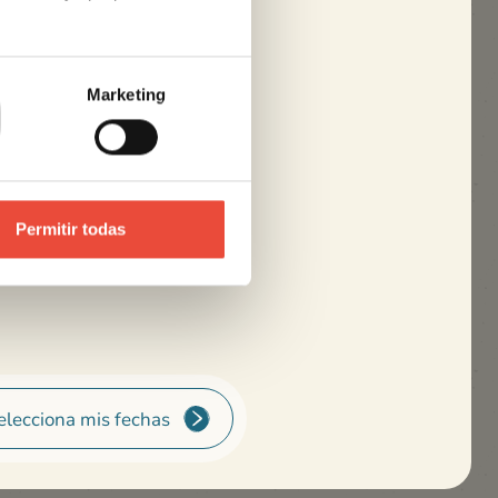
Ducha, lavabo
WC separado
Marketing
Permitir todas
ones
elecciona mis fechas
 partir del 29/08/2026
(sujeto a disponibilidad, debe reservarse al