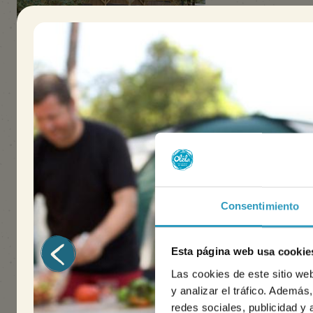
Mobil home Otello
con aire
acondicionado
40m²
6 personas
3 alojamiento(s)
Consentimiento
Alojamiento reciente
2 cuartos de baño con ducha XXL
Esta página web usa cookie
Descubrir
Las cookies de este sitio we
y analizar el tráfico. Ademá
redes sociales, publicidad y