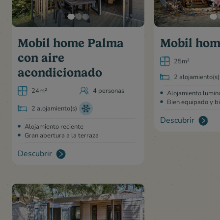
Mobil home Palma
Mobil hom
con aire
25m²
acondicionado
2 alojamiento(s)
24m²
4 personas
Alojamiento lumin
Bien equipado y bi
2 alojamiento(s)
Descubrir
Alojamiento reciente
Gran abertura a la terraza
Descubrir