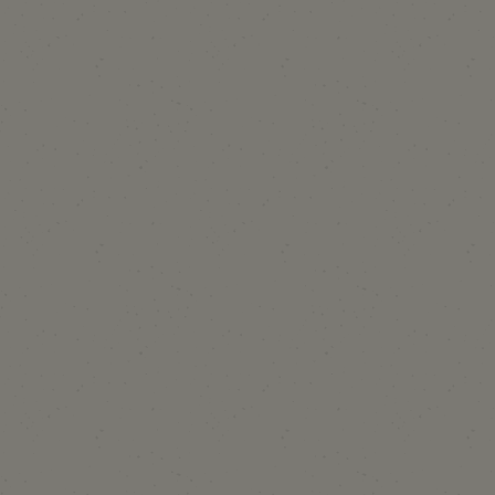
era
2 €/noche - 10 €/semana
Baño del bebé
2 €/noche - 10 €/semana
Animales
Sólo se admite 1 mascota por parcela
6 €/noche - 40 €/semana