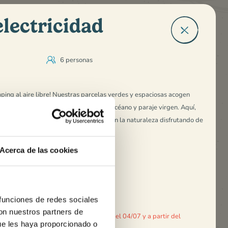
electricidad
6 personas
ping al aire libre
! Nuestras
parcelas verdes y espaciosas
acogen
aravanas en un entorno natural, entre
océano y paraje virgen
. Aquí,
r y la desconexión
. ¡Viva la
acampada en la naturaleza
disfrutando de
Acerca de las cookies
ricidad incluye:
 funciones de redes sociales
con nuestros partners de
atuitos para cualquier estancia antes del 04/07 y a partir del
ue les haya proporcionado o