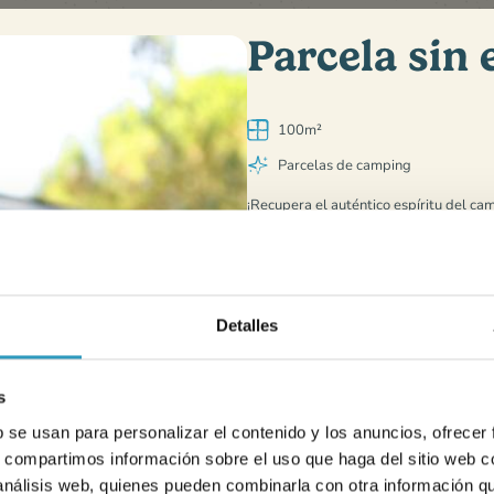
Parcela sin 
100m²
Parcelas de camping
¡Recupera el auténtico espíritu del
cam
tiendas, furgonetas, caravanas y autoc
deje paso a la
simplicidad, el comparti
la comodidad!
Detalles
El precio de nuestras parcelas sin elect
Una parcela de entre 50 m² y 100 m²
s
2 adultos
Un vehículo
b se usan para personalizar el contenido y los anuncios, ofrecer
s, compartimos información sobre el uso que haga del sitio web 
Benefíciese de los gastos de reserva gr
 análisis web, quienes pueden combinarla con otra información q