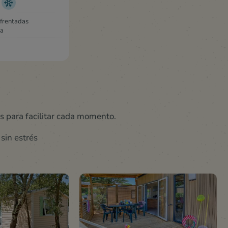
Cama con sombrilla + silla + bañ
Colchón no incluido
nfrentadas
ia
Cuna
Cama con sombrilla
Colchón no suministrado
3 €/noche - 15 €/semana
s para facilitar cada momento.
Silla alta de bebé
3 €/noche - 15 €/semana
sin estrés
A saber :
Llegada: 15:00 - Salida: 12:00