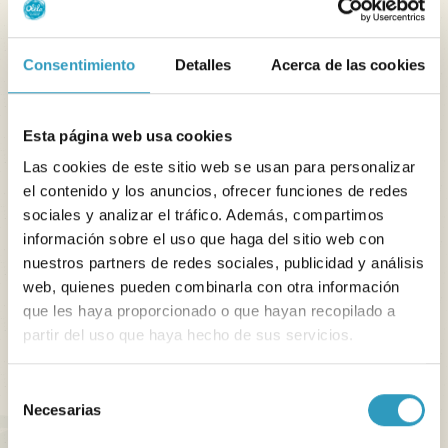
Consentimiento
Detalles
Acerca de las cookies
Unas vacaciones llenas
de relax y
Esta página web usa cookies
descubrimientos en la
Las cookies de este sitio web se usan para personalizar
el contenido y los anuncios, ofrecer funciones de redes
isla de Oléron
sociales y analizar el tráfico. Además, compartimos
información sobre el uso que haga del sitio web con
Además de su zona de piscina modernizada, el
nuestros partners de redes sociales, publicidad y análisis
Camping Signol*****
se beneficia de un
situación
web, quienes pueden combinarla con otra información
natural privilegiada
en el corazón de la isla de Oléron.
que les haya proporcionado o que hayan recopilado a
Tras un día de toboganes y actividades, los
partir del uso que haya hecho de sus servicios.
veraneantes pueden disfrutar de unas instalaciones
pensadas para el confort, un ambiente acogedor y un
Selección
Necesarias
entorno propicio para desconectar y disfrutar de las
de
consentimiento
vacaciones al aire libre.