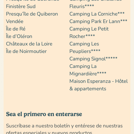
Finistère Sud
Fleuris****
Presqu’île de Quiberon
Camping La Corniche***
Vendée
Camping Park Er Lann***
Île de Ré
Camping Le Petit
Île d’Oléron
Rocher****
Châteaux de la Loire
Camping Les
Île de Noirmoutier
Peupliers****
Camping Signol*****
Camping La
Mignardière****
Maison Esperanza - Hôtel
& appartements
Sea el primero en enterarse
Suscríbase a nuestro boletín y entérese de nuestras
ofertas especiales y nuevos productos...