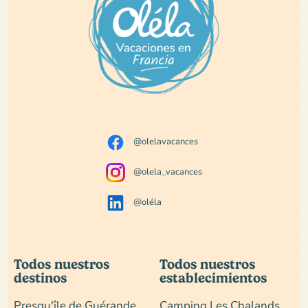
@olelavacances
@olela_vacances
@oléla
Todos nuestros
Todos nuestros
destinos
establecimientos
Presqu'île de Guérande
Camping Les Chalands