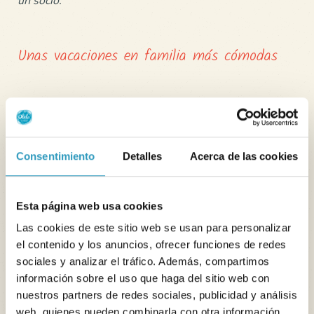
Unas vacaciones en familia más cómodas
Nuestros campings están pensados para acoger a
familias con niños y padres jóvenes en las mejores
condiciones. Gracias al
kit para bebés gratuito
,
Consentimiento
Detalles
Acerca de las cookies
ahorrarás espacio en el maletero del coche y viajarás
con mayor comodidad.
Esta página web usa cookies
Tanto si te vas un fin de semana, como si se trata de
Las cookies de este sitio web se usan para personalizar
una estancia corta o más larga, nuestros alojamientos
el contenido y los anuncios, ofrecer funciones de redes
familiares te permiten disfrutar al máximo de tus
sociales y analizar el tráfico. Además, compartimos
estancia con tu bebé
.
información sobre el uso que haga del sitio web con
Prepara tus próximas vacaciones en familia con total
nuestros partners de redes sociales, publicidad y análisis
web, quienes pueden combinarla con otra información
tranquilidad. Reserva ya tu alojamiento en nuestros