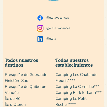
@olelavacances
@olela_vacances
@oléla
Todos nuestros
Todos nuestros
destinos
establecimientos
Presqu'île de Guérande
Camping Les Chalands
Finistère Sud
Fleuris****
Presqu’île de Quiberon
Camping La Corniche***
Vendée
Camping Park Er Lann***
Île de Ré
Camping Le Petit
Île d’Oléron
Rocher****