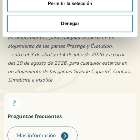
hayan reservado directamente con Oléla (a través del
Permitir la selección
servicio de reservas o en olela.fr) y no a través de un
socio. Válida:
Denegar
- durante todo el periodo de apertura de los
establecimientos, para cualquier estancia en un
alojamiento de las gamas Prestige y Évolution.
- entre el 3 de abril y el 4 de julio de 2026 y a partir
del 29 de agosto de 2026, para cualquier estancia en
un alojamiento de las gamas Grande Capacité, Confort,
Simplicité e Insolite.
Preguntas frecuentes
Más información